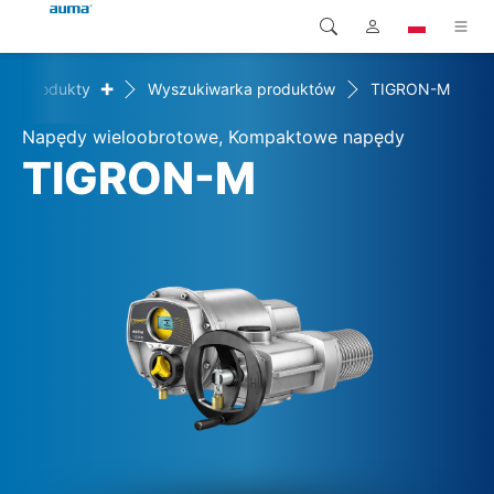
+
Produkty
Wyszukiwarka produktów
TIGRON-M
Wyszukaj
Global
Produkty
Napędy wieloobrotowe, Kompaktowe napędy
Europa
Rozwiązania
TIGRON-M
Pliki do pobrania
Azja i Pacyfik
Serwis
Ameryka Północna
Przedsiębiorstwo
Kontakt