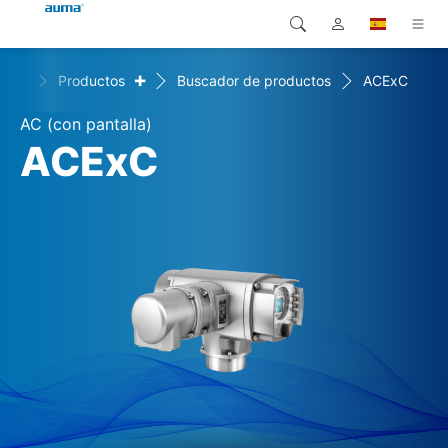
+
ome
Productos
Buscador de productos
ACExC
Búsqueda
Global
Productos
AC (con pantalla)
Europa
Soluciones
ACExC
Descargas
Asia y Pacífico
Servicio
Norteamérica
Empresa
Contacto