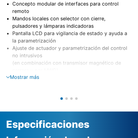
Concepto modular de interfaces para control
remoto
Mandos locales con selector con cierre,
pulsadores y lámparas indicadoras
Pantalla LCD para vigilancia de estado y ayuda a
la parametrización
Ajuste de actuador y parametrización del control
no intrusivos
(en combinación con transmisor magnético de
carrera y par MWG)
Mostrar más
Montaje separado en soporte mural
Control del motor mediante contactores-
inversores o tiristores
Vigilancia de fase con corrección automática de
fase
Alimentación externa de 24 V DC (opción)
Especificaciones