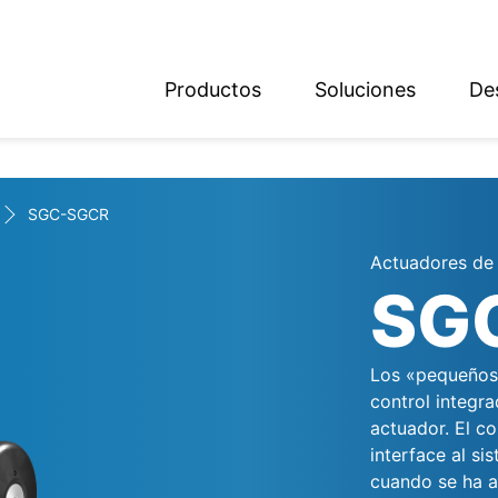
Productos
Soluciones
De
ish
sch
SGC-SGCR
Actuadores de 
SG
Los «pequeños»
control integr
actuador. El co
interface al s
cuando se ha al