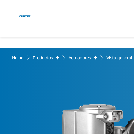
Global
Engl
Búsqueda
Deut
Europa
+
+
Home
Productos
Actuadores
Vista general
Asia y Pacífico
Norteamérica