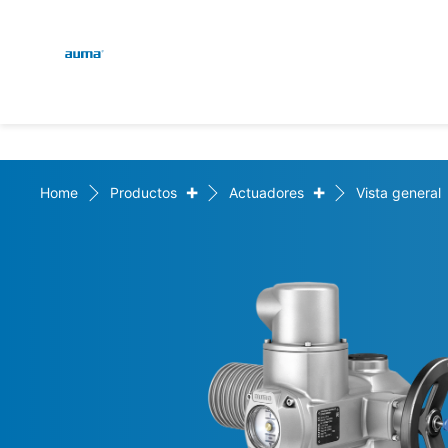
Global
Engl
Búsqueda
Deut
Europa
+
+
Home
Productos
Actuadores
Vista general
Asia y Pacífico
Norteamérica