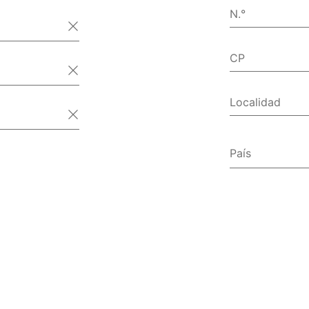
N.°
CP
Localidad
País
Afganistá
Albania
Alemania
Andorra
Angola
Anguila