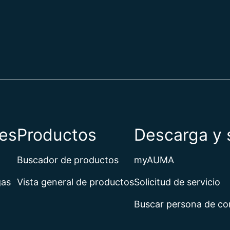
Bolivia
Bosnia y 
Botsuana
Brasil
Brunéi
Bulgaria
Burkina F
Burundi
Bután
Cabo Ver
es
Productos
Descarga y 
Camboya
Camerún
Canadá
Buscador de productos
myAUMA
Caribe ne
Catar
gas
Vista general de productos
Solicitud de servicio
Chad
Buscar persona de co
Chequia
Chile