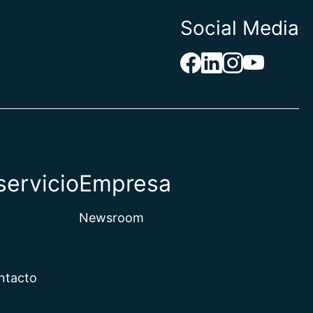
Social Media
Herzegovina
aso
de
servicio
Empresa
Newsroom
erlandés
ntacto