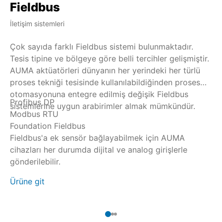
Fieldbus
H
İletişim sistemleri
Ind
Çok sayıda farklı Fieldbus sistemi bulunmaktadır.
HA
Tesis tipine ve bölgeye göre belli tercihler gelişmiştir.
ol
AUMA aktüatörleri dünyanın her yerindeki her türlü
il
proses tekniği tesisinde kullanılabildiğinden proses
ed
otomasyonuna entegre edilmiş değişik Fieldbus
an
Profibus DP
HA
sistemlerine uygun arabirimler almak mümkündür.
20
Modbus RTU
Op
şe
Foundation Fieldbus
si
ve
Fieldbus'a ek sensör bağlayabilmek için AUMA
ço
cihazları her durumda dijital ve analog girişlerle
bağ
Ür
gönderilebilir.
Ürüne git