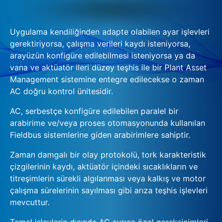
Uygulama kendiliğinden adapte olabilen ayar işlevleri
gerektiriyorsa, çalışma verileri kaydı isteniyorsa,
arayüzün konfigüre edilebilmesi isteniyorsa ya da
vana ve aktüatör ileri düzey teşhis ile bir Plant Asset
Management sistemine entegre edilecekse o zaman
AC doğru kontrol ünitesidir.
AC, serbestçe konfigüre edilebilen paralel bir
arabirime ve/veya proses otomasyonunda kullanılan
Fieldbus sistemlerine giden arabirimlere sahiptir.
Zaman damgalı bir olay protokolü, tork karakteristik
çizgilerinin kaydı, aktüatör içindeki sıcaklıkların ve
titreşimlerin sürekli algılanması veya kalkış ve motor
çalışma sürelerinin sayılması gibi arıza teşhis işlevleri
mevcuttur.
Temel işlevlerin dışında AC ayrıca özel gereksinimleri