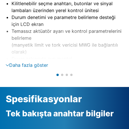
Kilitlenebilir seçme anahtarı, butonlar ve sinyal
lambaları üzerinden yerel kontrol ünitesi
Durum denetimi ve parametre belirleme desteği
için LCD ekran
Temassız aktüatör ayarı ve kontrol parametrelerini
belirleme
(manyetik limit ve tork vericisi MWG ile bağlantılı
olarak)
Duvar askısında ayrı montaj
Daha fazla göster
Tersleme kontaktörleri, tristörler üzerinden motor
kumandası
Otomatik faz düzeltme ile faz denetimi
Harici 24 V DC besleme (opsiyon)
Spesifikasyonlar
Tek bakışta anahtar bilgiler