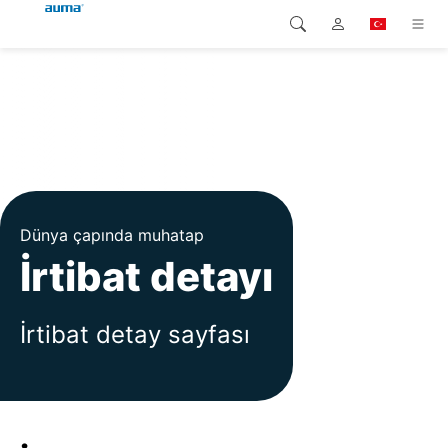
Arama
Global
Ürünler
Avrupa
Çözümler
Downloads
Asya ve Pasifik
Dünya çapında muhatap
Servis
Kuzey Amerika
İrtibat detayı
Şirketler
İrtibat detay sayfası
İrtibat kurulacak kişi