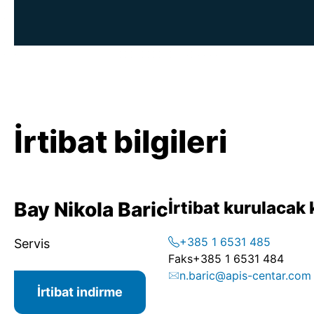
İrtibat bilgileri
Bay Nikola Baric
İrtibat kurulacak 
+385 1 6531 485
Servis
Faks
+385 1 6531 484
n.baric@apis-centar.com
İrtibat indirme