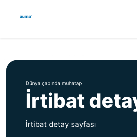
Global
Engl
Arama
Deu
Avrupa
Asya ve Pasifik
Dünya çapında muhatap
İrtibat deta
Kuzey Amerika
İrtibat detay sayfası