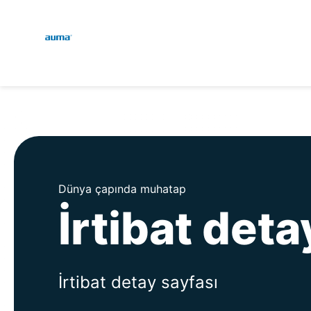
Global
Engl
Arama
Deu
Avrupa
Asya ve Pasifik
Dünya çapında muhatap
İrtibat deta
Kuzey Amerika
İrtibat detay sayfası