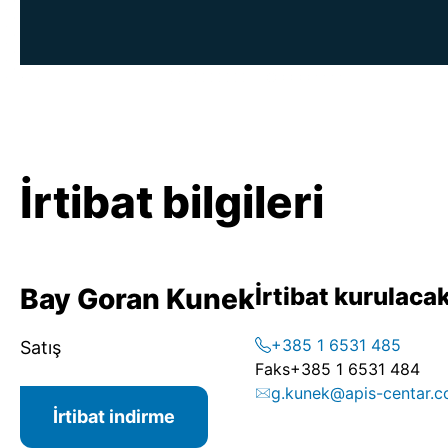
İrtibat bilgileri
Bay Goran Kunek
İrtibat kurulacak
+385 1 6531 485
Satış
Faks
+385 1 6531 484
g.kunek@apis-centar.
İrtibat indirme