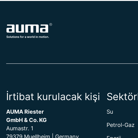
İrtibat kurulacak kişi
Sektör
AUMA Riester
Su
GmbH & Co. KG
Petrol-Gaz
Aumastr. 1
79379 Muellheim | Germany