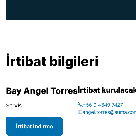
İrtibat bilgileri
Bay Angel Torres
İrtibat kurulacak
+56 9 4349 7427
Servis
angel.torres@auma.co
İrtibat indirme