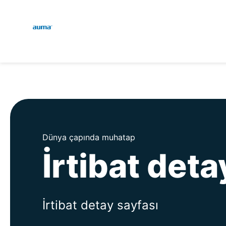
Global
Engl
Arama
Deu
Avrupa
Asya ve Pasifik
Dünya çapında muhatap
İrtibat deta
Kuzey Amerika
İrtibat detay sayfası