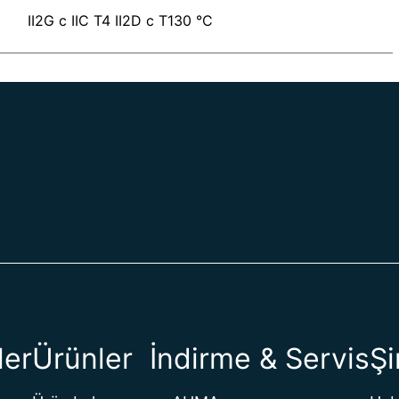
II2G c IIC T4 II2D c T130 °C
ler
Ürünler
İndirme & Servis
Şi