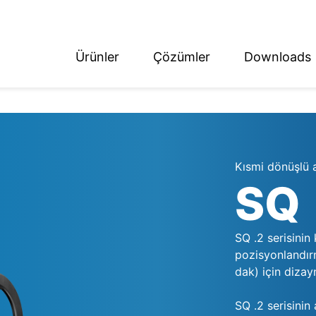
Ürünler
Çözümler
Downloads
ish
tsch
Kısmi dönüşlü 
SQ
SQ .2 serisinin
pozisyonlandırm
dak) için dizayn
SQ .2 serisinin 