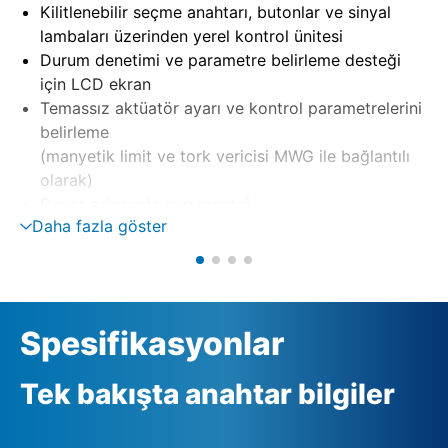
Kilitlenebilir seçme anahtarı, butonlar ve sinyal
lambaları üzerinden yerel kontrol ünitesi
Durum denetimi ve parametre belirleme desteği
için LCD ekran
Temassız aktüatör ayarı ve kontrol parametrelerini
belirleme
(manyetik limit ve tork vericisi MWG ile bağlantılı
olarak)
Duvar askısında ayrı montaj
Daha fazla göster
Tersleme kontaktörleri veya tristörler üzerinden
motor kumandası
Otomatik faz düzeltme ile faz denetimi
Harici 24 V DC besleme (opsiyon)
Spesifikasyonlar
Tek bakışta anahtar bilgiler