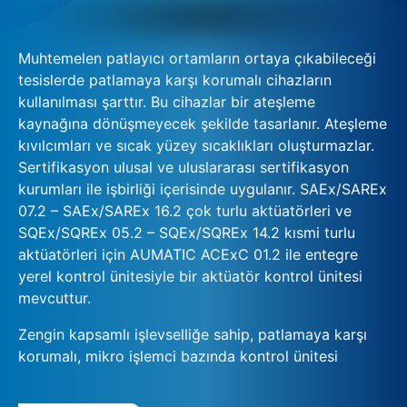
Muhtemelen patlayıcı ortamların ortaya çıkabileceği
tesislerde patlamaya karşı korumalı cihazların
kullanılması şarttır. Bu cihazlar bir ateşleme
kaynağına dönüşmeyecek şekilde tasarlanır. Ateşleme
kıvılcımları ve sıcak yüzey sıcaklıkları oluşturmazlar.
Sertifikasyon ulusal ve uluslararası sertifikasyon
kurumları ile işbirliği içerisinde uygulanır. SAEx/SAREx
07.2 – SAEx/SAREx 16.2 çok turlu aktüatörleri ve
SQEx/SQREx 05.2 – SQEx/SQREx 14.2 kısmi turlu
aktüatörleri için AUMATIC ACExC 01.2 ile entegre
yerel kontrol ünitesiyle bir aktüatör kontrol ünitesi
mevcuttur.
Zengin kapsamlı işlevselliğe sahip, patlamaya karşı
korumalı, mikro işlemci bazında kontrol ünitesi