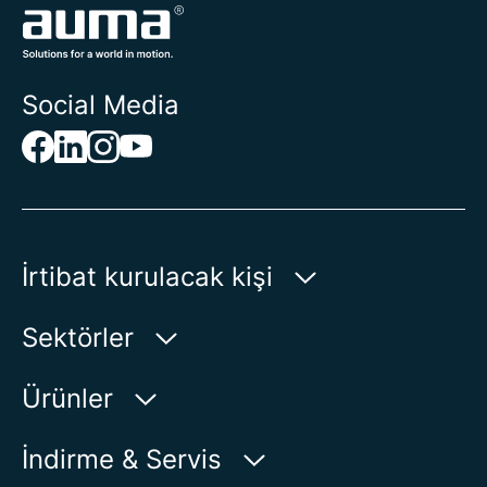
Social Media
İrtibat kurulacak kişi
AUMA Riester
Sektörler
GmbH & Co. KG
Aumastr. 1
Su
Ürünler
79379 Muellheim | Germany
Petrol-Gaz
Ürün bulucu
İndirme & Servis
Haritada Göster
Enerji