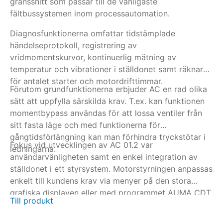
gränssnitt som passar till de vanligaste
sk
fältbussystemen inom processautomation.
ÖP
ti
Diagnosfunktionerna omfattar tidstämplade
vi
händelseprotokoll, registrering av
De
vridmomentskurvor, kontinuerlig mätning av
in
temperatur och vibrationer i ställdonet samt räknare
Al
för antalet starter och motordrifttimmar.
Förutom grundfunktionerna erbjuder AC en rad olika
me
sätt att uppfylla särskilda krav. T.ex. kan funktionen
momentbypass användas för att lossa ventiler från
sitt fasta läge och med funktionerna för
gångtidsförlängning kan man förhindra tryckstötar i
Fokus vid utvecklingen av AC 01.2 var
ledningarna.
användarvänligheten samt en enkel integration av
ställdonet i ett styrsystem. Motorstyrningen anpassas
enkelt till kundens krav via menyer på den stora
grafiska displayen eller med programmet AUMA CDT
Till produkt
via en trådlös Bluetooth-anslutning. Om det finns en
fältbussanslutning kan parametrarna även ställas in