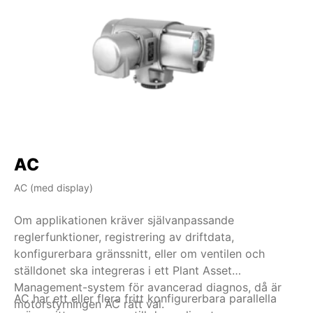
AC
AC (med display)
AM
Om applikationen kräver självanpassande
Om
reglerfunktioner, registrering av driftdata,
in
konfigurerbara gränssnitt, eller om ventilen och
ha
ställdonet ska integreras i ett Plant Asset
rä
Management-system för avancerad diagnos, då är
be
AC har ett eller flera fritt konfigurerbara parallella
Ti
motorstyrningen AC rätt val.
br