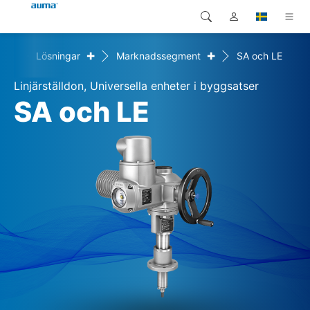
+
+
ome
Lösningar
Marknadssegment
SA och LE
Sök
Global
Produkter
Linjärställdon, Universella enheter i byggsatser
Europa
Lösningar
SA och LE
Nedladdningar
Asien och Stillahavsområdet
Service
Nordamerika
Företag
Kontakt