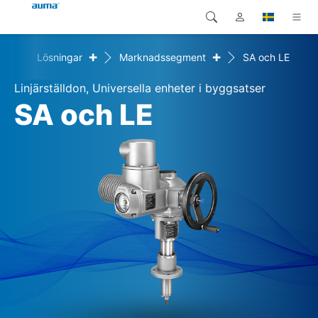
+
+
ome
Lösningar
Marknadssegment
SA och LE
Sök
Global
Produkter
Linjärställdon, Universella enheter i byggsatser
Europa
Lösningar
SA och LE
Nedladdningar
Asien och Stillahavsområdet
Service
Nordamerika
Företag
Kontakt