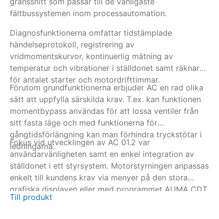
gränssnitt som passar till de vanligaste
sk
fältbussystemen inom processautomation.
ÖP
ti
Diagnosfunktionerna omfattar tidstämplade
vi
händelseprotokoll, registrering av
De
vridmomentskurvor, kontinuerlig mätning av
in
temperatur och vibrationer i ställdonet samt räknare
Al
för antalet starter och motordrifttimmar.
Förutom grundfunktionerna erbjuder AC en rad olika
me
sätt att uppfylla särskilda krav. T.ex. kan funktionen
momentbypass användas för att lossa ventiler från
sitt fasta läge och med funktionerna för
gångtidsförlängning kan man förhindra tryckstötar i
Fokus vid utvecklingen av AC 01.2 var
ledningarna.
användarvänligheten samt en enkel integration av
ställdonet i ett styrsystem. Motorstyrningen anpassas
enkelt till kundens krav via menyer på den stora
grafiska displayen eller med programmet AUMA CDT
Till produkt
via en trådlös Bluetooth-anslutning. Om det finns en
fältbussanslutning kan parametrarna även ställas in