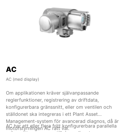
AC
AC (med display)
AM
Om applikationen kräver självanpassande
Om
reglerfunktioner, registrering av driftdata,
in
konfigurerbara gränssnitt, eller om ventilen och
ha
ställdonet ska integreras i ett Plant Asset
rä
Management-system för avancerad diagnos, då är
be
AC har ett eller flera fritt konfigurerbara parallella
Ti
motorstyrningen AC rätt val.
br