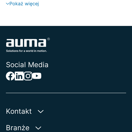
Pokaż więcej
transmisji i systemu sterowania
Social Media
Kontakt
AUMA Riester
Branże