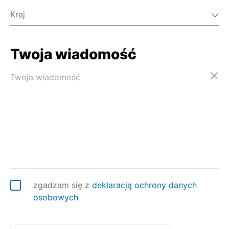
Kraj
Twoja wiadomość
Afganistan
Albania
Algieria
Andora
Angola
Anguilla
Antarktyda
Antigua i Barbuda
Arabia Saudyjska
Argentyna
Armenia
zgadzam się z
deklaracją ochrony danych
Aruba
osobowych
Australia
Austria