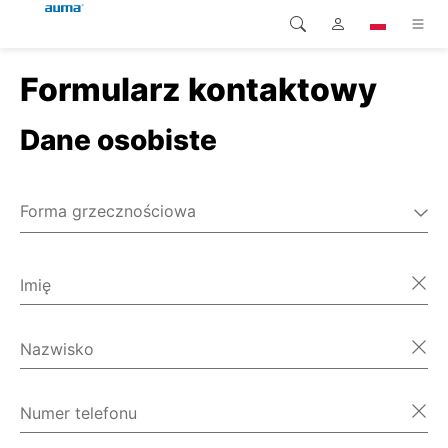
Formularz kontaktowy
Wyszukaj
Global
Produkty
Dane osobiste
Europa
Rozwiązania
Pliki do pobrania
Azja i Pacyfik
Forma grzecznościowa
Serwis
Pan
Ameryka Północna
Pani
Imię
Przedsiębiorstwo
Różne
Kontakt
Nazwisko
Numer telefonu