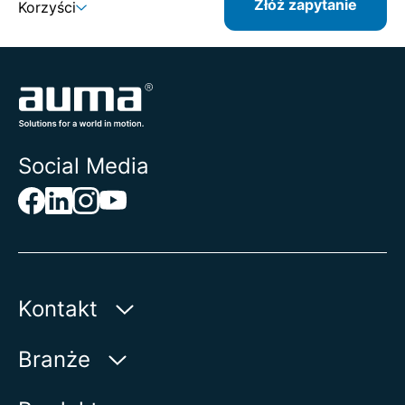
Złóż zapytanie
Korzyści
Social Media
Kontakt
AUMA Riester
Branże
GmbH & Co. KG
Aumastr. 1
Woda