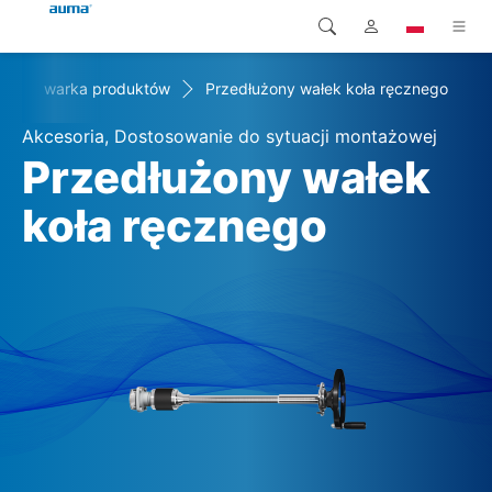
yszukiwarka produktów
Przedłużony wałek koła ręcznego
Wyszukaj
Global
Produkty
Akcesoria, Dostosowanie do sytuacji montażowej
Europa
Rozwiązania
Przedłużony wałek
Pliki do pobrania
koła ręcznego
Azja i Pacyfik
Serwis
Ameryka Północna
Przedsiębiorstwo
Kontakt