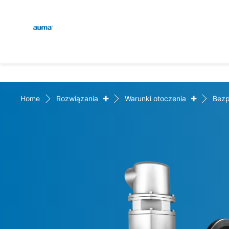
Global
Wyszukaj
Europa
+
+
Home
Rozwiązania
Warunki otoczenia
Bezp
Azja i Pacyfik
Ameryka Północna