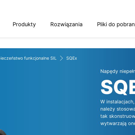
Produkty
Rozwiązania
Pliki do pobran
English
Deutsch
ieczeństwo funkcjonalne SIL
SQEx
Napędy niepeł
SQ
W instalacjac
należy stosow
tak skonstruow
wytwarzają one