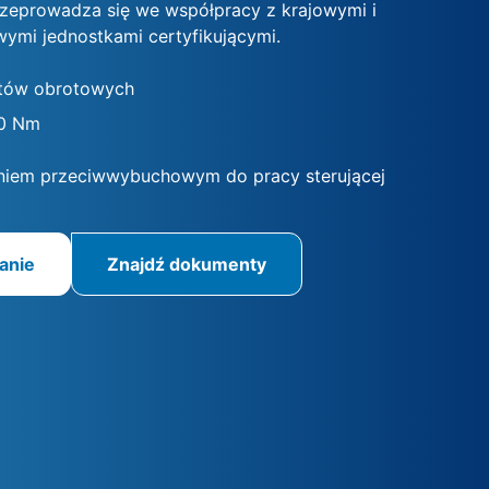
rzeprowadza się we współpracy z krajowymi i
ymi jednostkami certyfikującymi.
tów obrotowych
0 Nm
niem przeciwwybuchowym do pracy sterującej
anie
Znajdź dokumenty