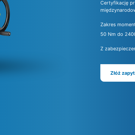
Certyfikację p
międzynarodow
Zakres momen
50 Nm do 240
Z zabezpiecze
Złóż zapyt