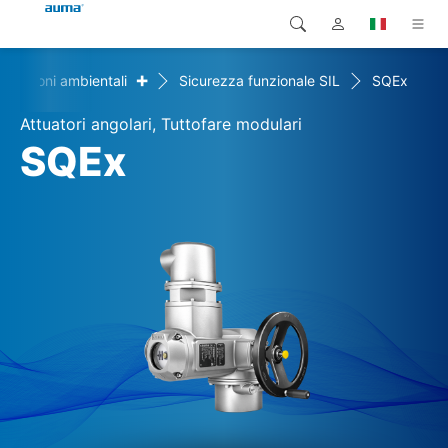
+
ondizioni ambientali
Sicurezza funzionale SIL
SQEx
Ricerca
Global
Prodotti
Attuatori angolari, Tuttofare modulari
Europa
Soluzioni
SQEx
Downloads
Asia e Pacifico
Servizio di assistenza
Nord America
Impresa
Contatto