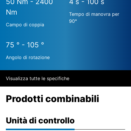
50 Nm - 2400
4 s - 100 s
Nm
Tempo di manovra per
90°
Campo di coppia
75 ° - 105 °
Angolo di rotazione
Visualizza tutte le specifiche
Prodotti combinabili
Unità di controllo