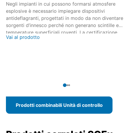
Negli impianti in cui possono formarsi atmosfere
Ne
esplosive è necessario impiegare dispositivi
es
antideflagranti, progettati in modo da non diventare
an
sorgenti d’innesco perché non generano scintille e
so
temperature superficiali roventi. La certificazione
te
Vai al prodotto
Va
viene eseguita in collaborazione con enti certificatori
vi
nazionali e internazionali. Per gli attuatori multigiro
na
SAEx/SAREx 07.2 – SAEx/SAREx 16.2 e gli attuatori
SA
angolari SQEx/SQREx 05.2 – SQEx/SQREx 14.2, il
an
modello AUMATIC ACExC 01.2 mette a disposizione
mo
un'unità di comando attuatore con pannello di
di
comando locale integrato.
pa
Prodotti combinabili Unità di controllo