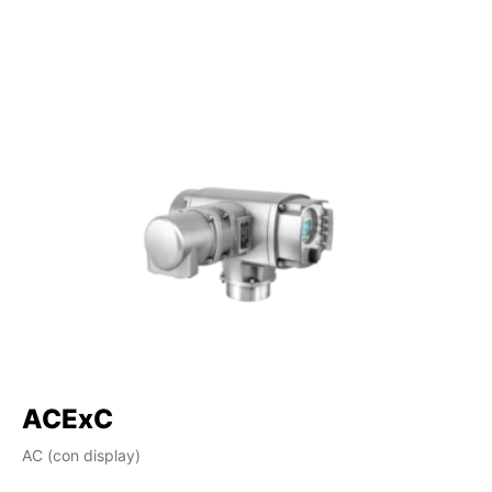
ACExC
A
AC (con display)
AM