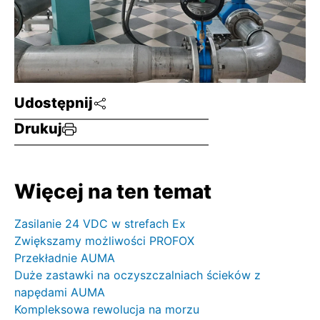
Udostępnij
Drukuj
Więcej na ten temat
Zasilanie 24 VDC w strefach Ex
Zwiększamy możliwości PROFOX
Przekładnie AUMA
Duże zastawki na oczyszczalniach ścieków z
napędami AUMA
Kompleksowa rewolucja na morzu