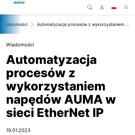
Wiadomości
Automatyzacja procesów z wykorzystaniem ...
Wyszukaj
Global
Produkty
Europa
Rozwiązania
Wiadomości
Automatyzacja
Pliki do pobrania
Azja i Pacyfik
procesów z
Serwis
Ameryka Północna
wykorzystaniem
Przedsiębiorstwo
napędów AUMA w
Kontakt
sieci EtherNet IP
19.01.2023