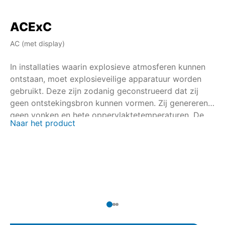
ACExC
A
AC (met display)
AM
In installaties waarin explosieve atmosferen kunnen
In
ontstaan, moet explosieveilige apparatuur worden
on
gebruikt. Deze zijn zodanig geconstrueerd dat zij
ge
geen ontstekingsbron kunnen vormen. Zij genereren
ge
geen vonken en hete oppervlaktetemperaturen. De
ge
Naar het product
Na
certificering wordt in samenwerking met nationale en
ce
internationale certificeringsinstanties uitgevoerd.
in
Voor de multi-turn aandrijvingen SAEx/SAREx 07.2 –
Vo
SAEx/SAREx 16.2 en de zwenkaandrijvingen
SA
SQEx/SQREx 05.2 – SQEx/SQREx 14.2 is met de
SQ
AUMATIC ACExC 01.2 een besturingseenheid voor de
AU
aandrijving beschikbaar met lokale
vo
bedieningseenheid.
be