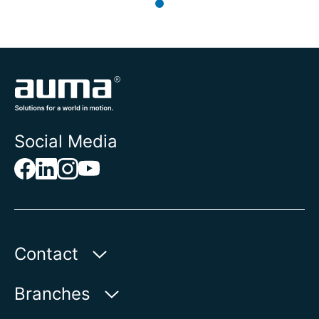
Social Media
Contact
AUMA Benelux B.V.
Branches
Le Pooleweg 9