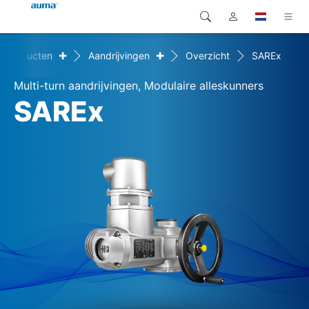
+
+
Producten
Aandrijvingen
Overzicht
SAREx
Zoekopdracht
Global
Producten
Multi-turn aandrijvingen, Modulaire alleskunners
Europa
Oplossingen
SAREx
Downloads
Azië en Stille Oceaan
Service
Noord-Amerika
Bedrijf
Contact