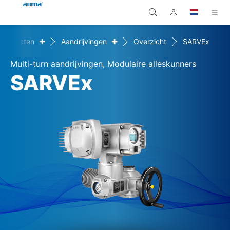
+
+
Producten
Aandrijvingen
Overzicht
SARVEx
Zoekopdracht
Global
Producten
Multi-turn aandrijvingen, Modulaire alleskunners
Europa
Oplossingen
SARVEx
Downloads
Azië en Stille Oceaan
Service
Noord-Amerika
Bedrijf
Contact