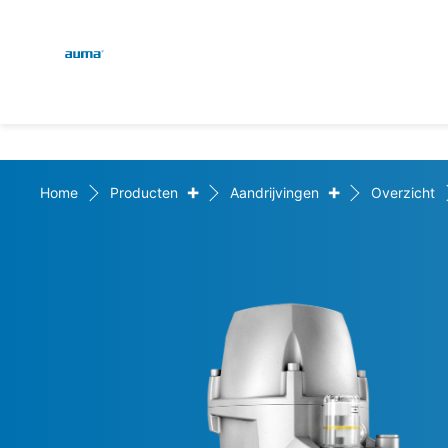
Global
Zoekopdracht
Europa
+
+
Home
Producten
Aandrijvingen
Overzicht
Azië en Stille Oceaan
Noord-Amerika