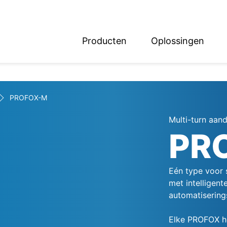
Producten
Oplossingen
English
Deutsch
PROFOX-M
Multi-turn aan
PR
Eén type voor 
met intelligent
automatisering
Elke PROFOX he