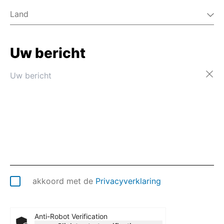
Land
Uw bericht
Afghanistan
Åland
Albanië
Algerije
Amerikaans-Samoa
Amerikaanse Maagdeneilanden
Andorra
Angola
Anguilla
Antarctica
Antigua en Barbuda
akkoord met de
Privacyverklaring
Argentinië
Armenië
Aruba
Anti-Robot Verification