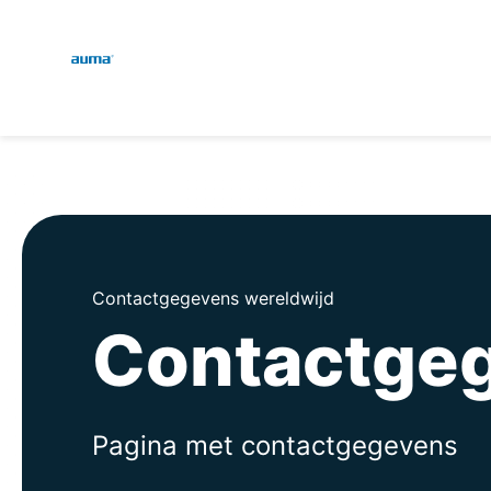
Global
Zoekopdracht
Europa
Azië en Stille Oceaan
Contactgegevens wereldwijd
Contactge
Noord-Amerika
Pagina met contactgegevens