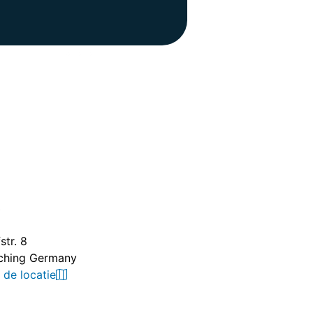
s
str. 8
ching Germany
 de locatie