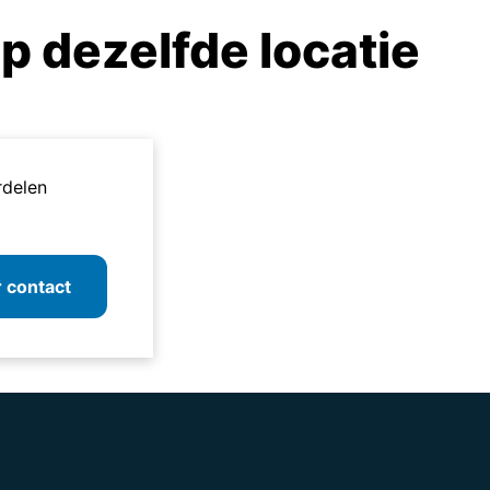
p dezelfde locatie
rdelen
r contact