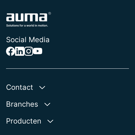
Social Media
Contact
AUMA Benelux B.V.
Branches
Le Pooleweg 9
2314 XT Leiden | Nederland
Water
Producten
Olie & gas
Op de kaart weergeven