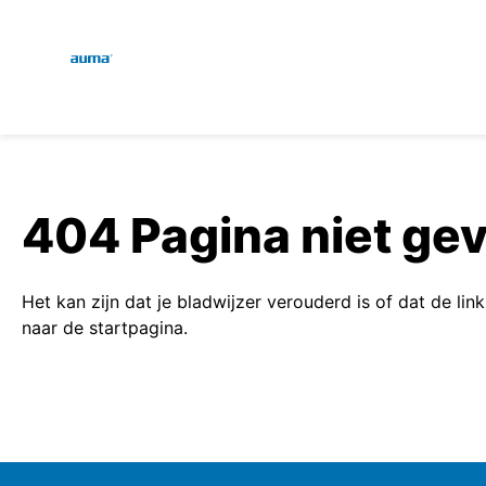
Global
Zoekopdracht
Europa
404 Pagina niet ge
Azië en Stille Oceaan
Het kan zijn dat je bladwijzer verouderd is of dat de lin
naar de startpagina.
Noord-Amerika