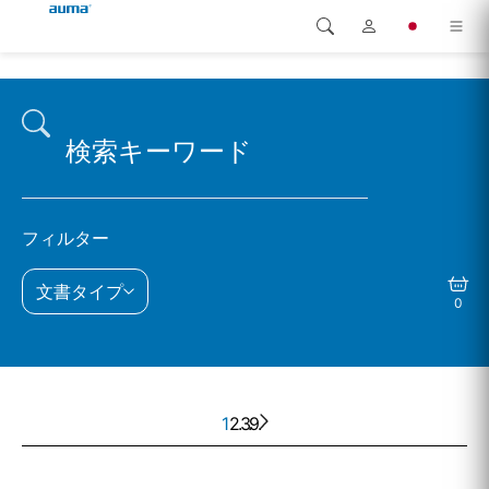
検索
Global
製品
ヨーロッパ
ソリューション
ダウンロード
アジア・太平洋地域
フィルター
サービス
北米
文書タイプ
0
弊社概要
連絡先
1
2
. . .
3
9