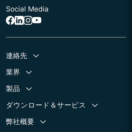
Social Media
連絡先
AUMA Riester
業界
GmbH & Co. KG
Aumastr. 1
水利産業
製品
79379 Muellheim | Germany
石油・天然ガス
製品検索
ダウンロード＆サービス
地図上に表示
電力
製品概要
myAUMA
電話:
+49 7631 809 - 0
弊社概要
製造部門
メール:
info@auma.com
サービスリクエスト