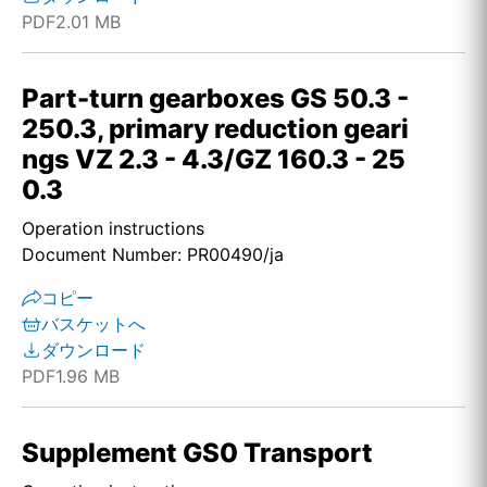
PDF
2.01 MB
Part-turn gearboxes GS 50.3 -
250.3, primary reduction geari
ngs VZ 2.3 - 4.3/GZ 160.3 - 25
0.3
Operation instructions
Document Number: PR00490/ja
コピー
バスケットへ
ダウンロード
PDF
1.96 MB
Supplement GS0 Transport