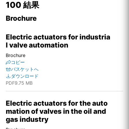
100 結果
Brochure
Electric actuators for industria
l valve automation
Brochure
コピー
バスケットへ
ダウンロード
PDF
9.75 MB
Electric actuators for the auto
mation of valves in the oil and
gas industry