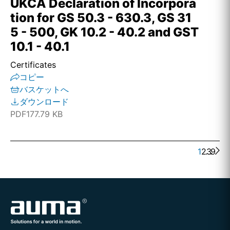
UKCA Declaration of Incorpora
tion for GS 50.3 - 630.3, GS 31
5 - 500, GK 10.2 - 40.2 and GST
10.1 - 40.1
Certificates
コピー
バスケットへ
ダウンロード
PDF
177.79 KB
1
2
. . .
3
9