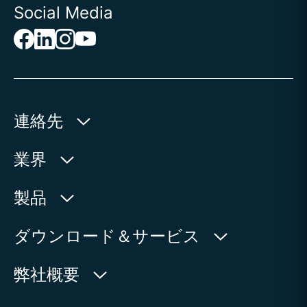
Social Media
連絡先
AUMA Riester
業界
GmbH & Co. KG
Aumastr. 1
水利産業
製品
79379 Muellheim | Germany
石油・天然ガス
製品検索
ダウンロード＆サービス
地図上に表示
電力
製品概要
myAUMA
電話:
+49 7631 809 - 0
弊社概要
製造部門
メール:
info@auma.com
サービスリクエスト
海洋