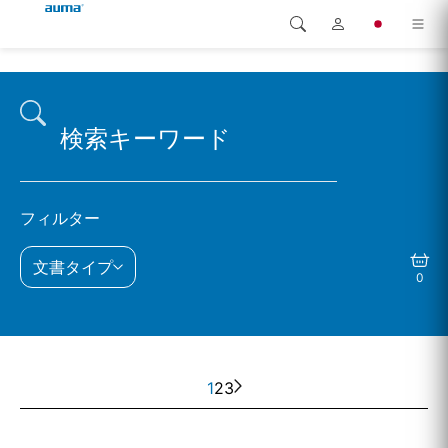
検索
Global
製品
ヨーロッパ
ソリューション
ダウンロード
アジア・太平洋地域
フィルター
サービス
北米
文書タイプ
0
弊社概要
連絡先
1
2
3