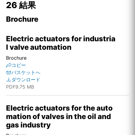
26 結果
Brochure
Electric actuators for industria
l valve automation
Brochure
コピー
バスケットへ
ダウンロード
PDF
9.75 MB
Electric actuators for the auto
mation of valves in the oil and
gas industry