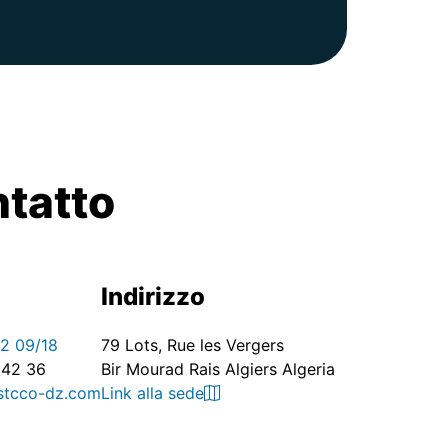
ntatto
Indirizzo
42 09/18
79 Lots, Rue les Vergers
 42 36
Bir Mourad Rais Algiers Algeria
stcco-dz.com
Link alla sede