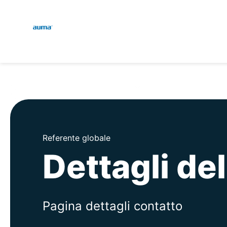
Global
Engl
Ricerca
Deut
Europa
Asia e Pacifico
Referente globale
Dettagli de
Nord America
Pagina dettagli contatto