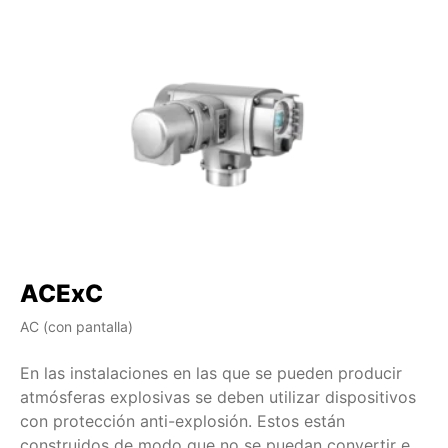
ACExC
A
AC (con pantalla)
AM 
En las instalaciones en las que se pueden producir
En
atmósferas explosivas se deben utilizar dispositivos
at
con protección anti-explosión. Estos están
co
construidos de modo que no se puedan convertir en
co