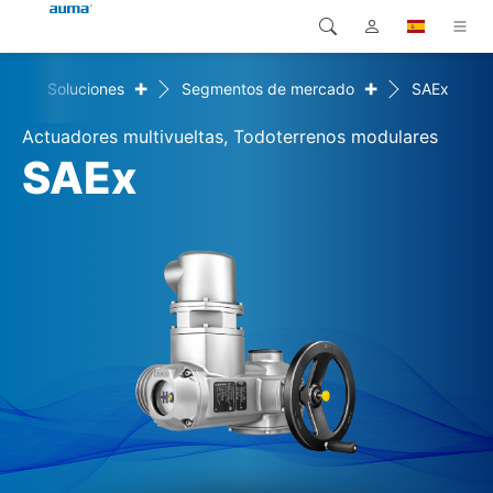
+
+
me
Soluciones
Segmentos de mercado
SAEx
Búsqueda
Global
Productos
Actuadores multivueltas, Todoterrenos modulares
Europa
Soluciones
SAEx
Descargas
Asia y Pacífico
Servicio
Norteamérica
Empresa
Contacto