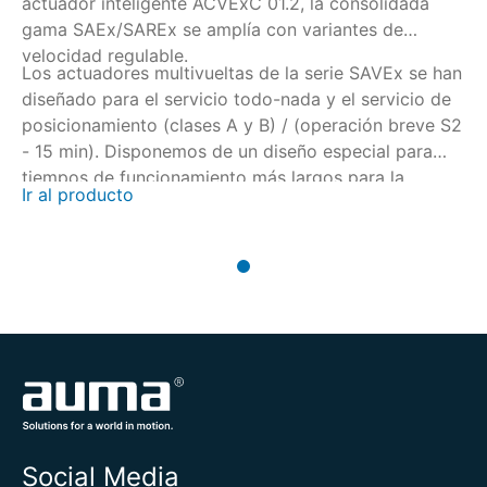
actuador inteligente ACVExC 01.2, la consolidada
gama SAEx/SAREx se amplía con variantes de
velocidad regulable.
Los actuadores multivueltas de la serie SAVEx se han
diseñado para el servicio todo-nada y el servicio de
posicionamiento (clases A y B) / (operación breve S2
- 15 min). Disponemos de un diseño especial para
tiempos de funcionamiento más largos para la
Ir al producto
operación S2 - 30 min.
Social Media