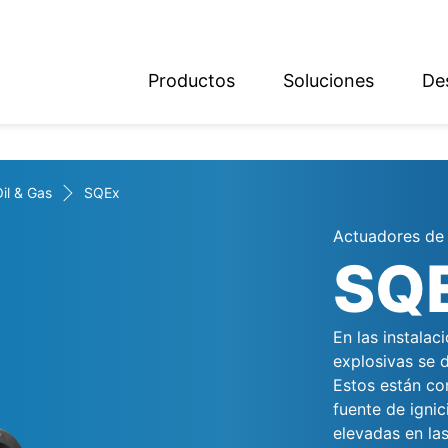
Productos
Soluciones
De
ish
sch
il & Gas
SQEx
Actuadores de 
SQ
En las instala
explosivas se d
Estos están co
fuente de igni
elevadas en las