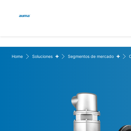
Global
Engl
Búsqueda
Deut
Europa
+
+
Home
Soluciones
Segmentos de mercado
O
Asia y Pacífico
Norteamérica