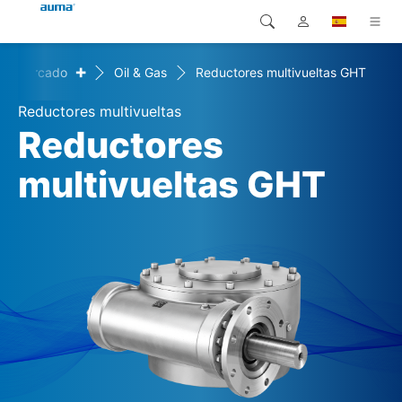
+
de mercado
Oil & Gas
Reductores multivueltas GHT
Búsqueda
Global
Productos
Reductores multivueltas
Europa
Soluciones
Reductores
Descargas
multivueltas GHT
Asia y Pacífico
Servicio
Norteamérica
Empresa
Contacto