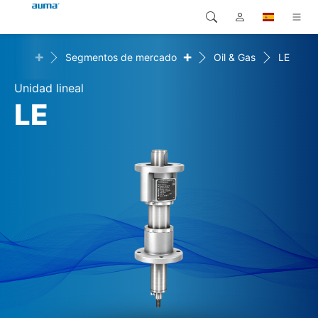
+
+
ciones
Segmentos de mercado
Oil & Gas
LE
Búsqueda
Global
Productos
Unidad lineal
Europa
Soluciones
LE
Descargas
Asia y Pacífico
Servicio
Norteamérica
Empresa
Contacto