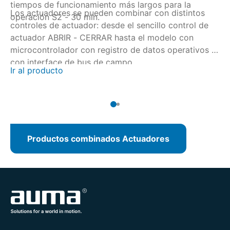
tiempos de funcionamiento más largos para la
Los actuadores se pueden combinar con distintos
Lo
operación S2 - 30 min.
controles de actuador: desde el sencillo control de
co
actuador ABRIR - CERRAR hasta el modelo con
ac
microcontrolador con registro de datos operativos o
mi
con interface de bus de campo.
co
Ir al producto
Ir
Productos combinados Actuadores