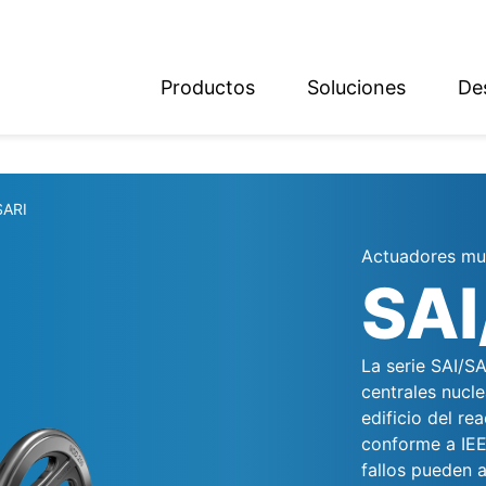
Productos
Soluciones
De
ish
sch
SARI
Actuadores mul
SAI
La serie SAI/SA
centrales nucle
edificio del r
conforme a IEE
fallos pueden 