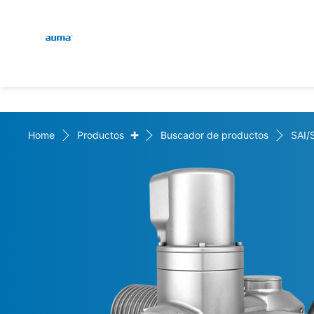
Global
Engl
Búsqueda
Deut
Europa
+
Home
Productos
Buscador de productos
SAI/
Asia y Pacífico
Norteamérica