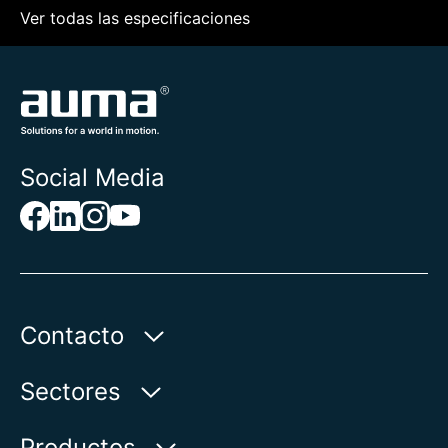
Ver todas las especificaciones
Social Media
Contacto
AUMA Riester
Sectores
GmbH & Co. KG
Aumastr. 1
Agua
Productos