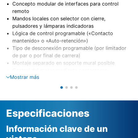
Concepto modular de interfaces para control
remoto
Mandos locales con selector con cierre,
pulsadores y lámparas indicadoras
Lógica de control programable («Contacto
mantenido» o «Auto-retención»)
Tipo de desconexión programable (por limitador
de par o por final de carrera)
Montaje separado en soporte mural posible
Control del motor mediante contactores-
Mostrar más
inversores o tiristores (opción)
Vigilancia de fase con corrección automática de
fase
Alimentación externa de 24 V DC (opción)
Especificaciones
Información clave de un