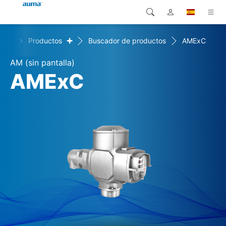
+
ome
Productos
Buscador de productos
AMExC
Búsqueda
Global
Productos
AM (sin pantalla)
Europa
Soluciones
AMExC
Descargas
Asia y Pacífico
Servicio
Norteamérica
Empresa
Contacto