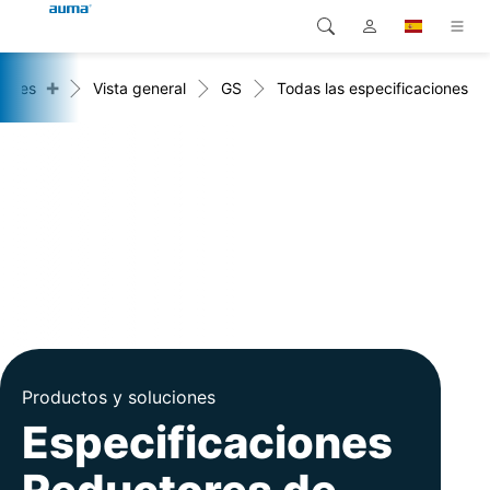
+
tores
Vista general
GS
Todas las especificaciones
Búsqueda
Global
Productos
Europa
Soluciones
Descargas
Asia y Pacífico
Servicio
Norteamérica
Empresa
Contacto
Productos y soluciones
Especificaciones