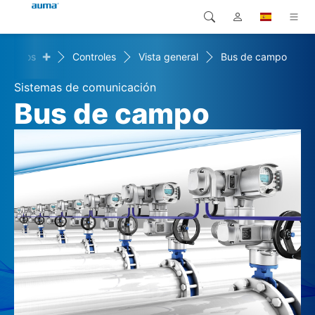
+
oductos
Controles
Vista general
Bus de campo
Búsqueda
Global
Productos
Sistemas de comunicación
Europa
Soluciones
Bus de campo
Descargas
Asia y Pacífico
Servicio
Norteamérica
Empresa
Contacto