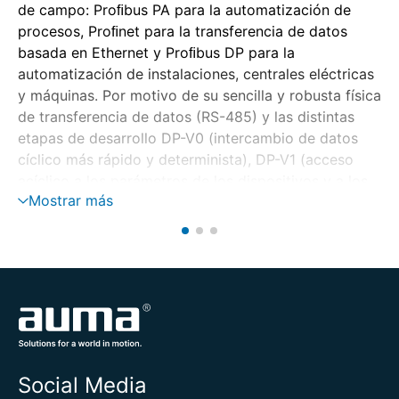
de campo: Proﬁbus PA para la automatización de
procesos, Proﬁnet para la transferencia de datos
basada en Ethernet y Proﬁbus DP para la
automatización de instalaciones, centrales eléctricas
y máquinas. Por motivo de su sencilla y robusta física
de transferencia de datos (RS-485) y las distintas
etapas de desarrollo DP-V0 (intercambio de datos
cíclico más rápido y determinista), DP-V1 (acceso
acíclico a los parámetros de los dispositivos y a los
Mostrar más
datos de diagnosis), así como DP-V2 (otras
funciones como sello de tiempo o redundancia),
Profibus DP es la elección ideal para la
automatización en la construcción de instalaciones.
Estandarización internacional (
www.profibus.com
)
Extendido por todo el mundo
Extensa base instalada
Integración estandarizada en el sistema de
Social Media
automatización (FDT, EDD). Amplia selección de