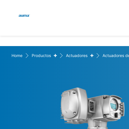
Global
Engl
Búsqueda
Deut
Europa
+
+
Home
Productos
Actuadores
Actuadores de
Asia y Pacífico
Norteamérica