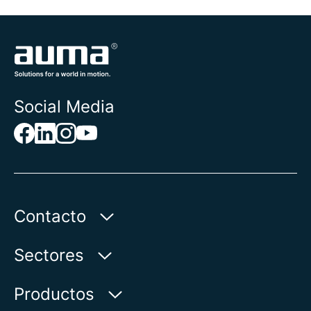
Social Media
Contacto
AUMA Riester
Sectores
GmbH & Co. KG
Aumastr. 1
Agua
Productos
79379 Muellheim | Germany