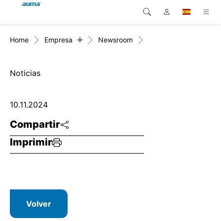
+
Home
Empresa
Newsroom
Búsqueda
Global
Productos
Europa
Soluciones
Noticias
Descargas
Asia y Pacífico
10.11.2024
Servicio
Norteamérica
Compartir
Imprimir
Empresa
Contacto
Volver