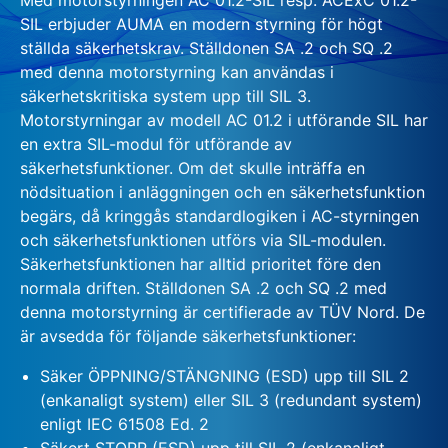
SIL erbjuder AUMA en modern styrning för högt
ställda säkerhetskrav. Ställdonen SA .2 och SQ .2
med denna motorstyrning kan användas i
säkerhetskritiska system upp till SIL 3.
Motorstyrningar av modell AC 01.2 i utförande SIL har
en extra SIL-modul för utförande av
säkerhetsfunktioner. Om det skulle inträffa en
nödsituation i anläggningen och en säkerhetsfunktion
begärs, då kringgås standardlogiken i AC-styrningen
och säkerhetsfunktionen utförs via SIL-modulen.
Säkerhetsfunktionen har alltid prioritet före den
normala driften. Ställdonen SA .2 och SQ .2 med
denna motorstyrning är certifierade av TÜV Nord. De
är avsedda för följande säkerhetsfunktioner:
Säker ÖPPNING/STÄNGNING (ESD) upp till SIL 2
(enkanaligt system) eller SIL 3 (redundant system)
enligt IEC 61508 Ed. 2
Säkert STOPP (ESD) upp till SIL 2 (enkanaligt