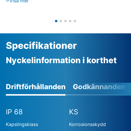
Visa mer
Separat montering i vägghållare
Motorstyrning med reverserande kontaktorer eller
tyristorer
Fasövervakning med automatisk faskorrigering
Extern 24 V DC-försörjning (tillval)
Specifikationer
Nyckelinformation i korthet
Driftförhållanden
Godkännanden
IP 68
KS
Kapslingsklass
Korrosionsskydd