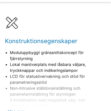
Detaljer
Specifikationer
Konstruktionsegenskaper
Moduluppbyggt gränssnittskoncept för
fjärrstyrning
Lokal manöverplats med låsbara väljare,
tryckknappar och indikeringslampor
LCD för statusövervakning och stöd för
parametreringsstöd
Non-Intrusive ställdonsinställning och
parameterinställning för styrningen
(I kombination med magnetisk väg- och
momentgivare (MWG)