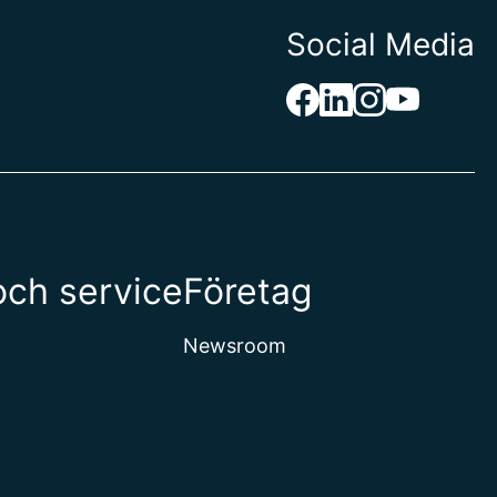
Social Media
och Hercegovina
 Jungfruöarna
territoriet i Indiska oceanen
aso
och service
Företag
arna
rikanska republiken
Newsroom
a
a