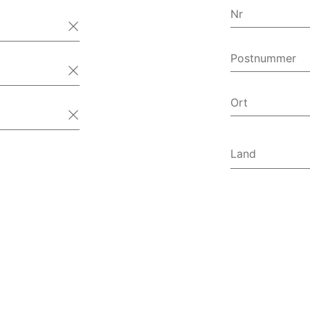
Nr
Postnummer
Ort
Land
Afghanist
Albanien
Algeriet
Amerikan
Amerikan
Andorra