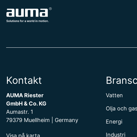
Kontakt
Brans
AUMA Riester
Vatten
GmbH & Co. KG
Olja och ga
Aumastr. 1
79379 Muellheim | Germany
Energi
Industri
Visa på karta