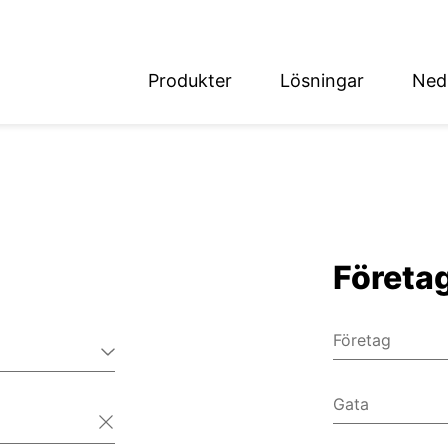
Produkter
Lösningar
Ned
English
Deutsch
Företa
det
Företag
Gata