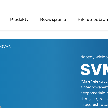
Produkty
Rozwiązania
Pliki do pobran
English
Deutsch
/SVMR
Napędy wielo
SV
"Małe" elektr
zintegrowanym 
bezpośrednio 
sterujące, zas
napęd ustawczy