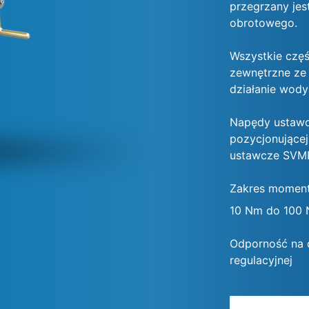
przegrzany jes
obrotowego.
Wszystkie częś
zewnętrzne ze 
działanie wody
Napędy ustawcz
pozycjonującej
ustawcze SVMR 
Zakres momen
10 Nm do 100
Odporność na d
regulacyjnej