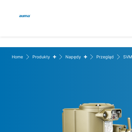
Global
Wyszukaj
Europa
+
+
Home
Produkty
Napędy
Przegląd
SVM
Azja i Pacyfik
Ameryka Północna