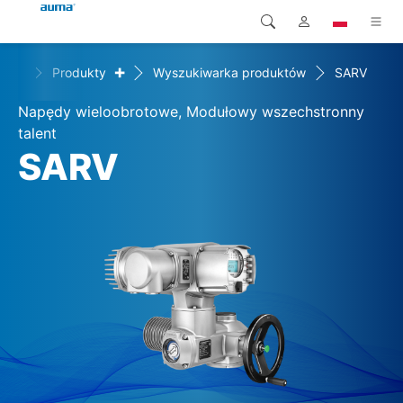
+
ome
Produkty
Wyszukiwarka produktów
SARV
Wyszukaj
Global
Produkty
Napędy wieloobrotowe, Modułowy wszechstronny
Europa
Rozwiązania
talent
SARV
Pliki do pobrania
Azja i Pacyfik
Serwis
Ameryka Północna
Przedsiębiorstwo
Kontakt