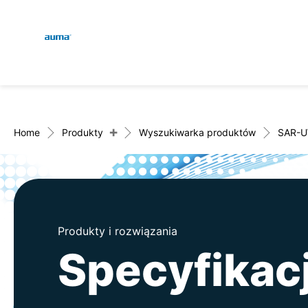
Global
Wyszukaj
Europa
+
Home
Produkty
Wyszukiwarka produktów
SAR-
Azja i Pacyfik
Produkty i rozwiązania
Ameryka Północna
Specyfika