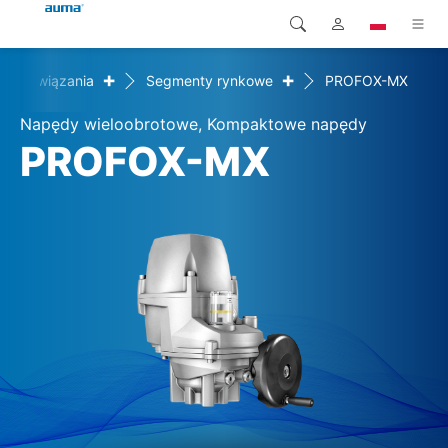
+
+
Rozwiązania
Segmenty rynkowe
PROFOX-MX
Wyszukaj
Global
Produkty
Napędy wieloobrotowe, Kompaktowe napędy
Europa
Rozwiązania
PROFOX-MX
Pliki do pobrania
Azja i Pacyfik
Serwis
Ameryka Północna
Przedsiębiorstwo
Kontakt