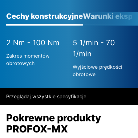
Cechy konstrukcyjne
Warunki eksplo
2 Nm - 100 Nm
5 1/min - 70
1/min
Zakres momentów
obrotowych
Wyjściowe prędkości
obrotowe
Przeglądaj wszystkie specyfikacje
Pokrewne produkty
PROFOX-MX