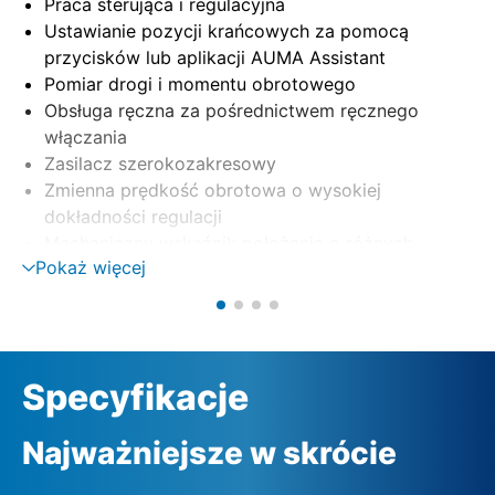
Praca sterująca i regulacyjna
Ustawianie pozycji krańcowych za pomocą
przycisków lub aplikacji AUMA Assistant
Pomiar drogi i momentu obrotowego
Obsługa ręczna za pośrednictwem ręcznego
włączania
Zasilacz szerokozakresowy
Zmienna prędkość obrotowa o wysokiej
dokładności regulacji
Mechaniczny wskaźnik położenia o różnych
Pokaż więcej
zakresach nastaw
(1 – 9 obr./skok, 9 – 14 obr./skok, 14 – 27
obr./skok)
Specyfikacje
Najważniejsze w skrócie