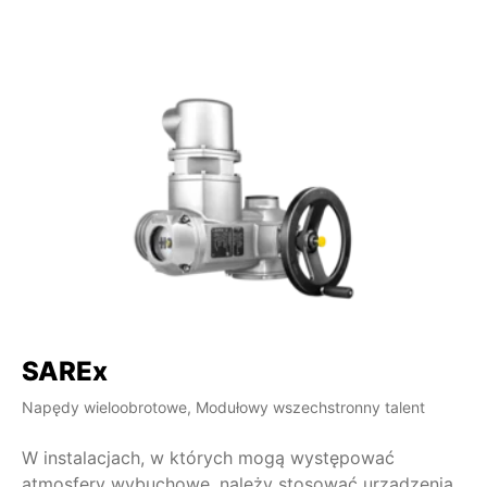
SAREx
S
Napędy wieloobrotowe, Modułowy wszechstronny talent
Na
W instalacjach, w których mogą występować
Napę
atmosfery wybuchowe, należy stosować urządzenia
re