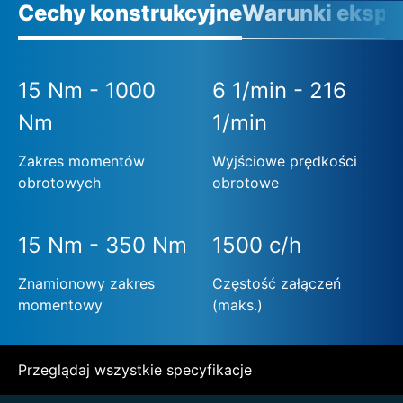
Cechy konstrukcyjne
Warunki eksplo
15 Nm - 1000
6 1/min - 216
Nm
1/min
Zakres momentów
Wyjściowe prędkości
obrotowych
obrotowe
15 Nm - 350 Nm
1500 c/h
Znamionowy zakres
Częstość załączeń
momentowy
(maks.)
Przeglądaj wszystkie specyfikacje