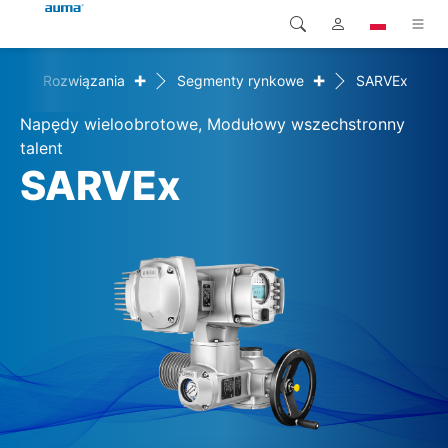
+
+
me
Rozwiązania
Segmenty rynkowe
SARVEx
Wyszukaj
Global
Produkty
Napędy wieloobrotowe, Modułowy wszechstronny
Europa
Rozwiązania
talent
SARVEx
Pliki do pobrania
Azja i Pacyfik
Serwis
Ameryka Północna
Przedsiębiorstwo
Kontakt