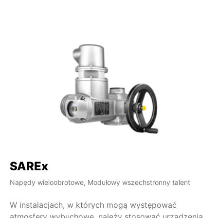
SAREx
S
Napędy wieloobrotowe, Modułowy wszechstronny talent
Na
W instalacjach, w których mogą występować
Napę
atmosfery wybuchowe, należy stosować urządzenia
re