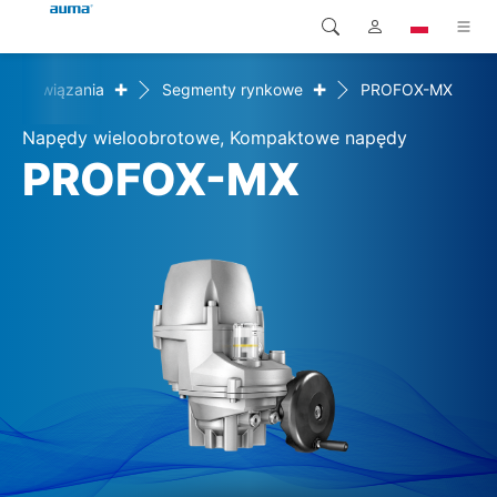
+
+
Rozwiązania
Segmenty rynkowe
PROFOX-MX
Wyszukaj
Global
Produkty
Napędy wieloobrotowe, Kompaktowe napędy
Europa
Rozwiązania
PROFOX-MX
Pliki do pobrania
Azja i Pacyfik
Serwis
Ameryka Północna
Przedsiębiorstwo
Kontakt