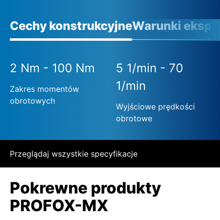
Cechy konstrukcyjne
Warunki eksplo
2 Nm - 100 Nm
5 1/min - 70
1/min
Zakres momentów
obrotowych
Wyjściowe prędkości
obrotowe
Przeglądaj wszystkie specyfikacje
Pokrewne produkty
PROFOX-MX