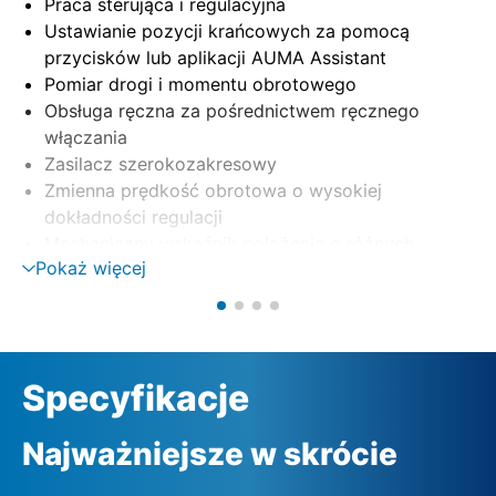
Praca sterująca i regulacyjna
Ustawianie pozycji krańcowych za pomocą
przycisków lub aplikacji AUMA Assistant
Pomiar drogi i momentu obrotowego
Obsługa ręczna za pośrednictwem ręcznego
włączania
Zasilacz szerokozakresowy
Zmienna prędkość obrotowa o wysokiej
dokładności regulacji
Mechaniczny wskaźnik położenia o różnych
Pokaż więcej
zakresach nastaw
(1 – 9 obr./skok, 9 – 14 obr./skok, 14 – 27
obr./skok)
Specyfikacje
Najważniejsze w skrócie