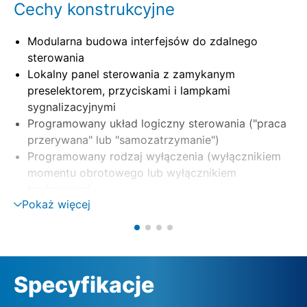
Cechy konstrukcyjne
Modularna budowa interfejsów do zdalnego
sterowania
Lokalny panel sterowania z zamykanym
preselektorem, przyciskami i lampkami
sygnalizacyjnymi
Programowany układ logiczny sterowania ("praca
przerywana" lub "samozatrzymanie")
Programowany rodzaj wyłączenia (wyłącznikiem
momentu obrotowego lub wyłącznikiem
krańcowym)
Pokaż więcej
Możliwość oddzielnego montażu na uchwycie
ściennym
Sterowanie silnikiem za pomocą styczników
nawrotnych lub tyrystorów (opcja)
Monitorowanie fazy z automatyczną korekcją fazy
Specyfikacje
Zewnętrzne zasilanie 24 VDC (opcja)